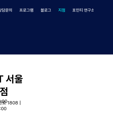
상담문의
프로그램
블로그
지점
포인티 연구소
전문가
T 서울
본점
3:00
 1808 |
:00