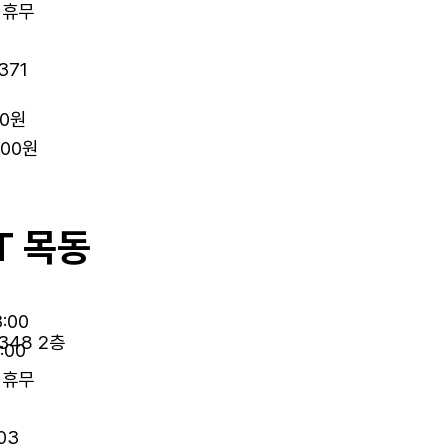
휴무
371
00원
000원
T 목동
3:00
348 2층
:00
휴무
03