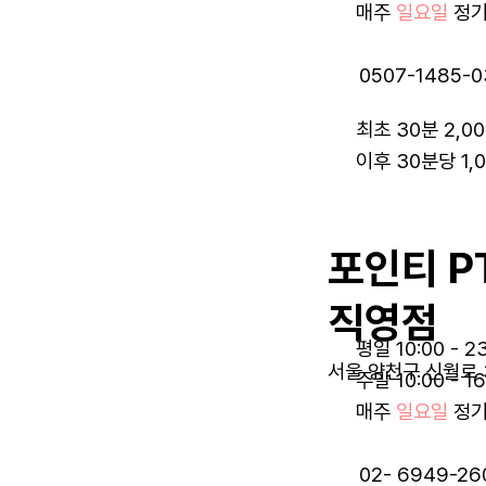
매주
일요일
정기
0507-1485-0
최초 30분 2,0
이후 30분당 1,
포인티 P
직영점
평일 10:00 - 2
서울 양천구 신월로 
주말 10:00 - 16
매주
일요일
정기
02- 6949-26