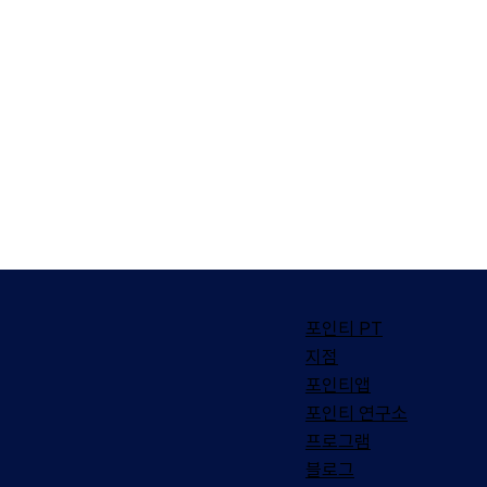
포인티 PT
지점
포인티앱
포인티 연구소
​프로그램
블로그