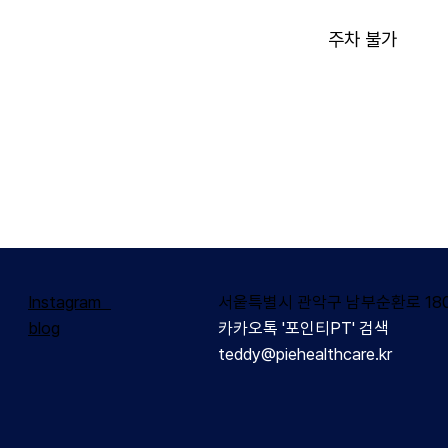
주차 불가
Instagram
서웉특별시 관악구 남부순환로 180
blog
카카오톡 '포인티PT' 검색
teddy@piehealthcare.kr